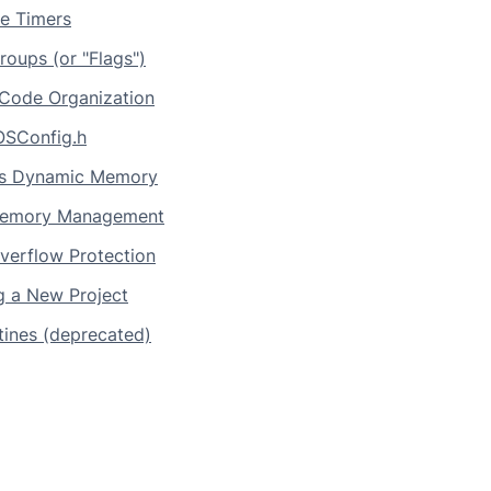
e Timers
roups (or "Flags")
Code Organization
OSConfig.h
vs Dynamic Memory
emory Management
verflow Protection
g a New Project
ines (deprecated)